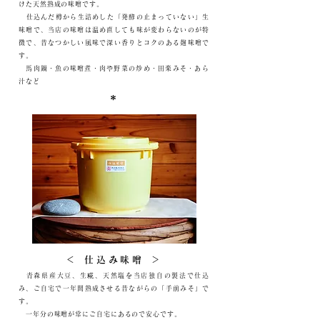
けた天然熟成の味噌です。
​仕込んだ樽から生詰めした「発酵の止まっていない」生
味噌で、当店の味噌は温め直しても味が変わらないのが特
徴で、昔なつかしい風味で深い香りとコクのある麹味噌で
す。
馬肉鍋・魚の味噌煮・​肉や野菜の炒め・田楽みそ・あら
汁など
＊
＜ 仕込み味噌 ＞
青森県産大豆、生糀、天然塩を当店独自の製法で仕込
み、ご自宅で一年間熟成させる昔ながらの「手前みそ」で
す。
​ 一年分の味噌が常にご自宅にあるので安心です。