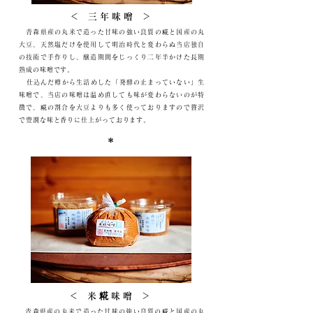
＜ 三年味噌 ＞
青森県産の丸米で造った甘味の強い良質の糀と国産の丸
大豆、天然塩だけを使用して明治時代と変わらぬ当店独自
の技術で手作りし、醸造期間をじっくり二年半かけた長期
熟成の味噌です。
​ 仕込んだ樽から生詰めした「発酵の止まっていない」生
味噌で、当店の味噌は温め直しても味が変わらないのが特
徴で、糀の割合を大豆よりも多く使っておりますので贅沢
で豊潤な味と香りに仕上がっております。
＊
＜ 米糀味噌 ＞
青森県産の丸米で造った甘味の強い良質の糀と国産の丸