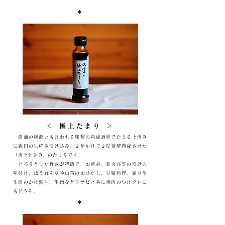
＊
＜ 極上たまり ＞
醤油の起源とも言われる味噌の熟成過程でたまる上澄み
に森田の生糀を漬け込み、２年かけて２度発酵熟成させた
「再々仕込み」のたまりです。
とろりとした旨さが特徴で、お刺身、鉄火丼等の漬けの
味付け、ほうれん草や山菜のおひたし、豆腐料理、納豆や
生卵のかけ醤油、牛肉などワサビと共に焼肉のつけダレに
もどうぞ。
＊