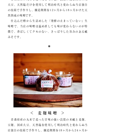
大豆、天然塩だけを使用して明治時代と変わらぬ当店独自
の技術で手作りし、醸造期間を12ヶ月から18ヶ月かけた天
然熟成の味噌です。
仕込んだ樽から生詰めした「発酵の止まっていない」生
味噌で、当店の味噌は温め直しても味が変わらないのが特
徴で、香ばしくてクセのない、さっぱりした旨みのある糀
みそです。
＊
＜ 麦麹味噌 ＞
青森県産の丸米で造った甘味の強い良質の米糀と麦麹、
豆麹、国産大豆、天然塩を使用して明治時代と変わらぬ当
店独自の技術で手作りし、醸造期間を18ヶ月から24ヶ月か