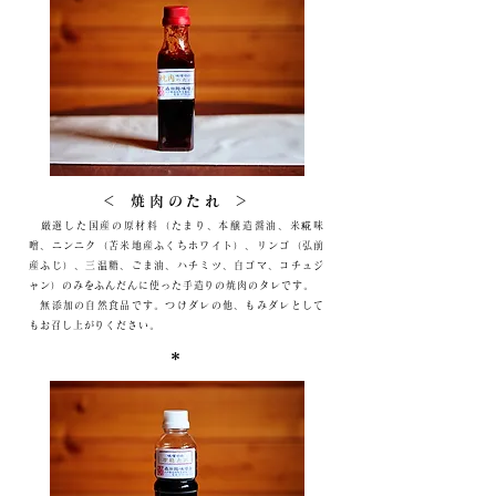
＜ 焼肉のたれ ＞
厳選した国産の原材料（
たまり、本醸造醤油、米糀味
噌、ニンニク（苫米地産ふくちホワイト）、リンゴ（弘前
産ふじ）、三温糖、ごま油、ハチミツ、白ゴマ、コチュジ
ャン
）のみをふんだんに使った手造りの焼肉のタレです。
無添加の自然食品です。つけダレの他、もみダレとして
もお召し上がりください。
＊