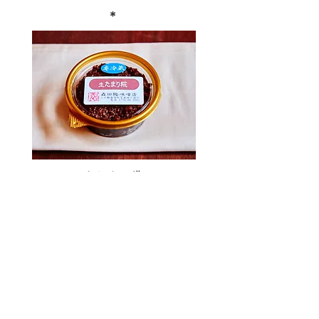
＊
＜ 生たまり糀 ＞
味噌たまりと生糀を独自の製法で発酵熟成させた無添
加、砂糖なしの調味料です。
​ そのままつけ味噌として「和洋中ディップ」のベースと
してお役立てください。
＊