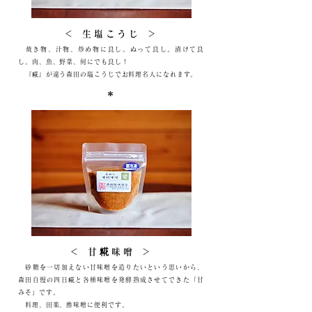
＜ 生塩こうじ ＞
焼き物、汁物、炒め物に良し。ぬって良し。漬けて良
し。肉、魚、野菜、何にでも良し！
『糀』が違う森田の塩こうじでお料理名人になれます。
＊
＜ 甘糀味噌 ＞
砂糖を一切加えない甘味噌を造りたいという思いから、
森田自慢の四日糀と各種味噌を発酵熟成させてできた「甘
みそ」です。
料理、田楽、酢味噌に便利です。​