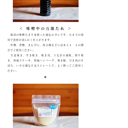
＜ 味噌やの万能たれ ＞
森田の味噌たまりを使った秘伝のタレです。たまりの効
用で食材が柔らかく仕上がります。
丼物、煮物、きんぴら、肉豆腐などには水と１：１の割
合でご使用ください。
​ 生姜焼き、すき焼き、焼き鳥、うなぎの蒲焼。照り焼
き、和風ステーキ、和風ハンバーグ、焼き飯、ひき肉のそ
ぼろ、いり豆腐などはストレートで、よく降ってご使用く
ださい。
＊