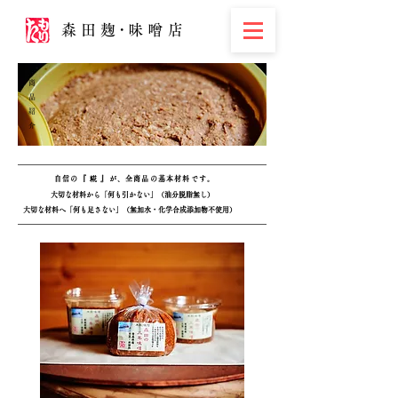
森田
麹･
味噌店
商
品
紹
介
自信の『 糀 』が、全商品の基本材料です。
大切な材料から「何も引かない」（油分脱脂無し）
大切な材料へ「何も足さない」（無加水・化学合成添加物不使用）